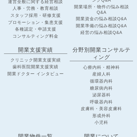
運営全般に関する経営相談
開業場所・物件の悩み相談
人事・労務・教育相談
Q&A
スタッフ採用・研修支援
開業資金の悩み相談Q&A
プロモーション・集患支援
開業準備の悩み相談Q&A
各種認定・申請支援
経営の悩み相談Q&A
コンサルティング料金
開業支援実績
分野別開業コンサルテ
ィング
クリニック開業支援実績
歯科医院開業支援実績
心療内科・精神科
開業ドクター インタビュー
産婦人科
循環器内科
糖尿病内科
泌尿器科
呼吸器内科
皮膚科・美容皮膚科
形成外科
小児科
開業物件一覧
開業について