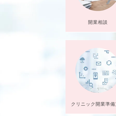
開業相談
クリニック開業
準備