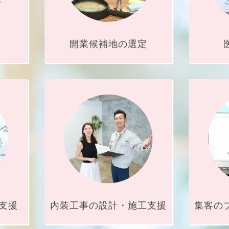
開業候補地の
選定
支援
内装工事の
設計・施工支援
集客の