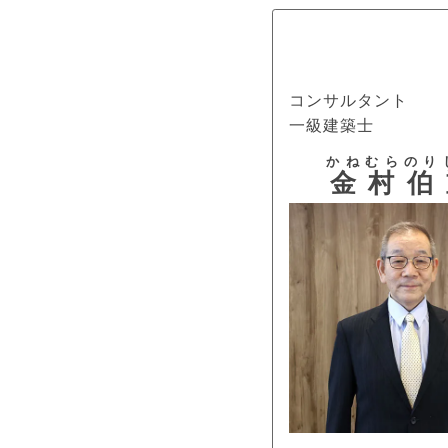
コンサルタント
一級建築士
かねむら
のり
金村
伯