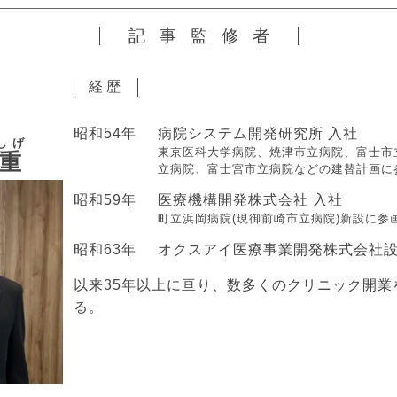
記事監修者
経歴
昭和54年
病院システム開発研究所 入社
しげ
東京医科大学病院、焼津市立病院、富士市
重
立病院、富士宮市立病院などの建替計画に
昭和59年
医療機構開発株式会社 入社
町立浜岡病院(現御前崎市立病院)新設に参
昭和63年
オクスアイ医療事業開発株式会社
以来35年以上に亘り、数多くのクリニック開業
る。