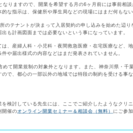
象となりますので、開業を希望する月の6ヶ月前には事前相
体的な指示は、保健所や厚生局などの現場にはまだ何もな
場所のテナントが決まって入居契約の申し込みを始めた辺り
届出も計画図面までは必要ないという事になっています。
ては、産婦人科・小児科・夜間救急医療・在宅医療など、
条件や届出様式の内容などはまだ発表されていません。
も含めて開業規制の対象外となります。また、神奈川県・千
すので、都心の一部以外の地域では特段の制約を受ける事
業を検討している先生には、ここでご紹介したようなクリ
別開催の
オンライン開業セミナー＆相談会（無料）
にご参