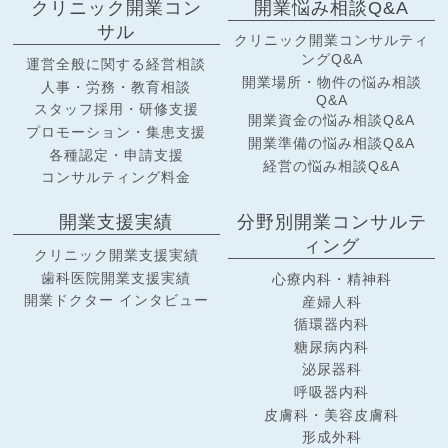
クリニック開業コン
開業悩み相談Q&A
サル
クリニック開業コンサルティ
ングQ&A
運営全般に関する経営相談
開業場所・物件の悩み相談
人事・労務・教育相談
Q&A
スタッフ採用・研修支援
開業資金の悩み相談Q&A
プロモーション・集患支援
開業準備の悩み相談Q&A
各種認定・申請支援
経営の悩み相談Q&A
コンサルティング料金
開業支援実績
分野別開業コンサルテ
ィング
クリニック開業支援実績
歯科医院開業支援実績
心療内科・精神科
開業ドクター インタビュー
産婦人科
循環器内科
糖尿病内科
泌尿器科
呼吸器内科
皮膚科・美容皮膚科
形成外科