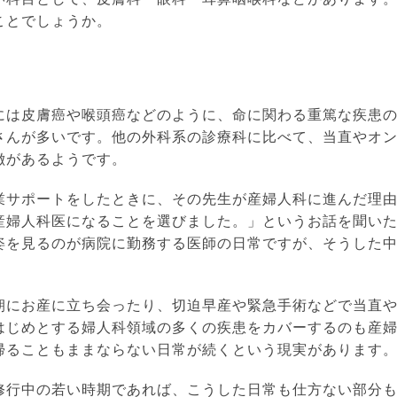
ことでしょうか。
には皮膚癌や喉頭癌などのように、命に関わる重篤な疾患
さんが多いです。他の外科系の診療科に比べて、当直やオ
徴があるようです。
業サポートをしたときに、その先生が産婦人科に進んだ理
産婦人科医になることを選びました。」というお話を聞い
姿を見るのが病院に勤務する医師の日常ですが、そうした
朝にお産に立ち会ったり、切迫早産や緊急手術などで当直
はじめとする婦人科領域の多くの疾患をカバーするのも産
帰ることもままならない日常が続くという現実があります
修行中の若い時期であれば、こうした日常も仕方ない部分