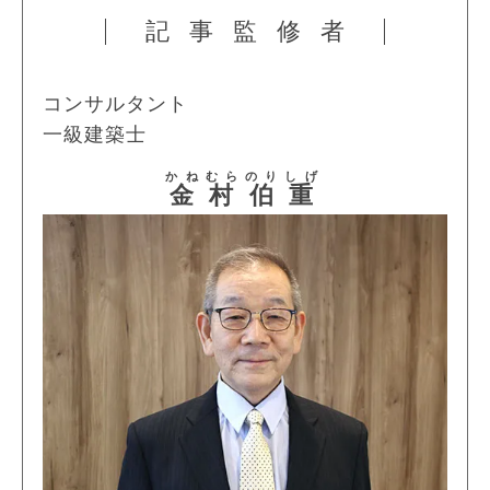
記事監修者
コンサルタント
一級建築士
かねむら
のりしげ
金村
伯重