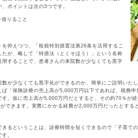
が、ポイントは次の3つです。
を借りること
トを抑えつつ、「租税特別措置法第26条を活用するこ
したが、略して「特措法（とくそほう）」という名称
活用することで、患者さんの来院数が少なくても黒字
。
院数が少なくても黒字化ができるのか、簡単にご説明いた
ば「保険診療の売上高が5,000万円以下であれば、税務申
す。仮に売上高が5,000万円だとすると、その約70％が
とができます。実際にかかる経費が2,000万円だったとする
できるということは、診療時間を短くできるので「子育て
です。