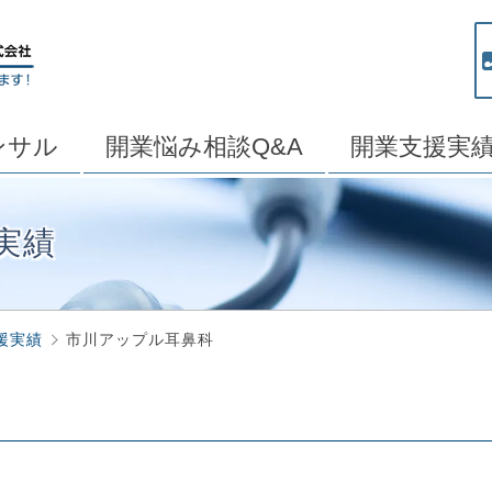
ンサル
開業悩み相談Q&A
開業支援実
実績
援実績
市川アップル耳鼻科