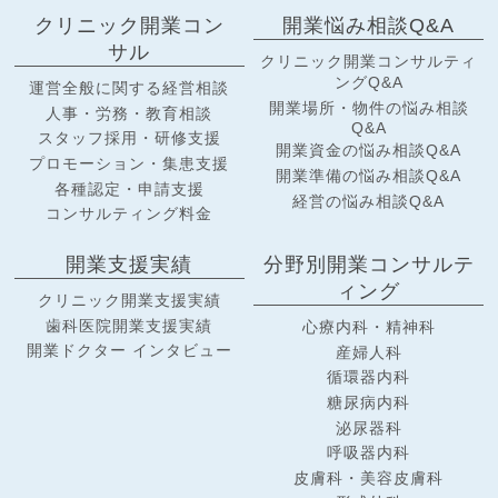
クリニック開業コン
開業悩み相談Q&A
サル
クリニック開業コンサルティ
ングQ&A
運営全般に関する経営相談
開業場所・物件の悩み相談
人事・労務・教育相談
Q&A
スタッフ採用・研修支援
開業資金の悩み相談Q&A
プロモーション・集患支援
開業準備の悩み相談Q&A
各種認定・申請支援
経営の悩み相談Q&A
コンサルティング料金
開業支援実績
分野別開業コンサルテ
ィング
クリニック開業支援実績
歯科医院開業支援実績
心療内科・精神科
開業ドクター インタビュー
産婦人科
循環器内科
糖尿病内科
泌尿器科
呼吸器内科
皮膚科・美容皮膚科