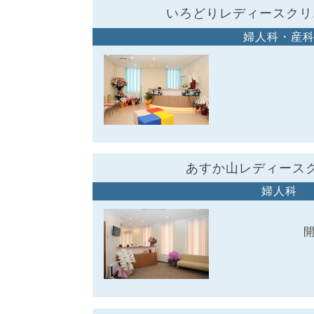
いろどりレディースクリ
婦人科・産
あすか山レディース
婦人科