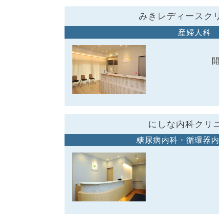
みきレディースク
産婦人科
にしな内科クリ
糖尿病内科・循環器