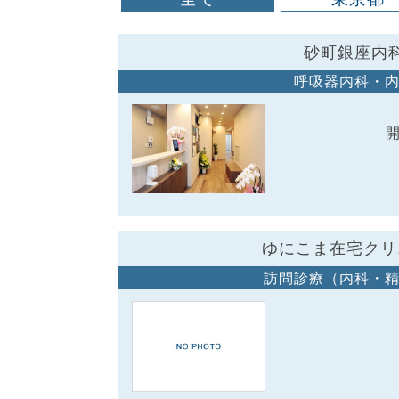
砂町銀座内
呼吸器内科・
ゆにこま在宅クリ
訪問診療（内科・