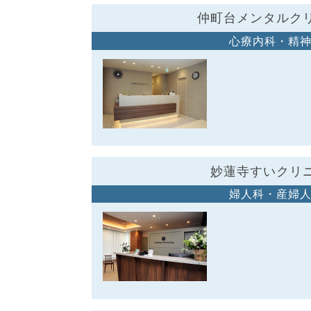
仲町台メンタルク
心療内科・精
妙蓮寺すいクリ
婦人科・産婦