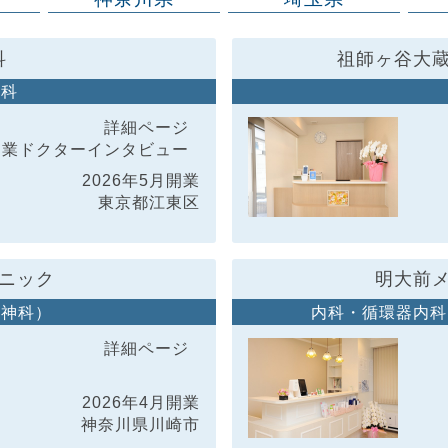
科
祖師ヶ谷大
内科
詳細ページ
開業ドクター
インタビュー
2026年5月開業
東京都江東区
ニック
明大前
精神科）
内科・循環器内科
詳細ページ
2026年4月開業
神奈川県川崎市