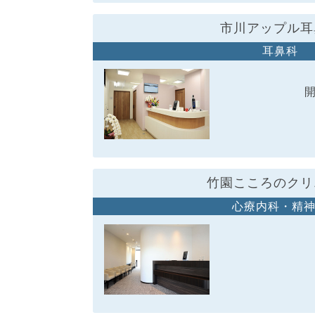
市川アップル耳
耳鼻科
竹園こころのクリ
心療内科・精