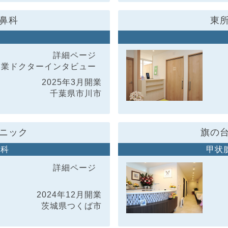
鼻科
東
詳細ページ
開業ドクター
インタビュー
2025年3月開業
千葉県市川市
ニック
旗の
神科
甲状
詳細ページ
2024年12月開業
茨城県つくば市